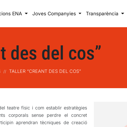
cions ENA
Joves Companyies
Transparència
t des del cos”
S
TALLER “CREANT DES DEL COS”
//
el teatre físic i com establir estratègies
ts corporals sense perdre el concret
icipin aprendran tècniques de creació