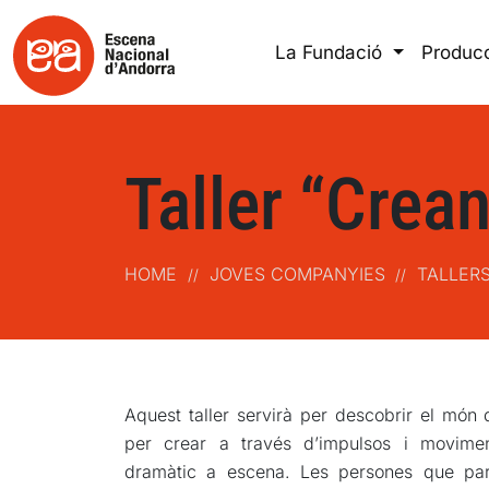
La Fundació
Produc
Taller “Crean
HOME
JOVES COMPANYIES
TALLER
//
//
Aquest taller servirà per descobrir el món d
per crear a través d’impulsos i movimen
dramàtic a escena. Les persones que part