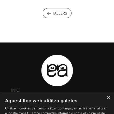
TALLERS
INICI
×
LA FUNDACIÓ
Aquest lloc web utilitza galetes
TALLERS
Utilitzem cookies per personalitzar contingut, anuncis i per analitzar
CONTACTE
el nostre trànsit. També compartim informació sobre el vostre ús del