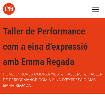
Taller de Performance
com a eina d’expressió
amb Emma Regada
HOME
JOVES COMPANYIES
TALLERS
TALLER
//
//
//
DE PERFORMANCE COM A EINA D’EXPRESSIÓ AMB
EMMA REGADA